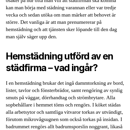
osäker på hur ofta man vill att städfirman ska komma
kan man börja med städning varannan eller var tredje
vecka och sedan utöka om man märker att behovet är
större. Det vanliga är att man prenumererar på
hemstädning och att tjänsten sker löpande till den dag
man själv säger upp den.
Hemstädning utförd av en
städfirma – vad ingår?
I en hemstädning brukar det ingå dammtorkning av bord,
lister, tavlor och fönsterbrädor, samt rengöring av synlig
smuts på väggar, dörrhandtag och strömbrytare. Alla
sopbehållare i hemmet töms och rengörs. I köket städas
alla arbetsytor och samtliga vitvaror torkas av utvändigt,
förutom mikrovågsugnen som också torkas på insidan. I
badrummet rengörs allt badrumsporslin noggrant, likaså