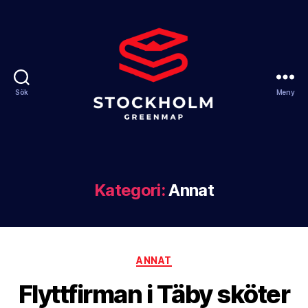
Sök
Meny
Stockholm
Greenmap
Kategori:
Annat
Kategorier
ANNAT
Flyttfirman i Täby sköter